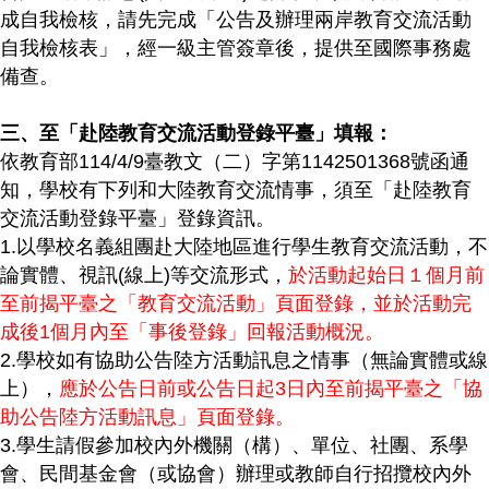
成自我檢核，請先完
成「
公告及辦理兩岸教育交流活動
自我檢核表
」，經一級主管簽章後，提供至國際事務處
備查。
三、至「赴陸教育交流活動登錄平臺」填報：
依教育部114/4/9臺教文（二）字第1142501368號函通
知，學校有下列和大陸教育交流情事，須至「赴陸教育
交流活動登錄平臺」登錄資訊。
1.
以學校名義組團赴大陸地區進行學生教育交流活動，不
論實體、視訊(線上)等交流形式，
於活動起始日１個月前
至前揭平臺之「教育交流活動」頁面登錄，並於活動完
成後1個月內至「事後登錄」回報活動概況。
2.
學校如有協助公告陸方活動訊息之情事（無論實體或線
上），
應於公告日前或公告日起3日內至前揭平臺之「協
助公告陸方活動訊息」頁面登錄。
3.
學生請假參加校內外機關（構）、單位、社團、系學
會、民間基金會（或協會）辦理或教師自行招攬校內外