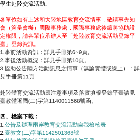
學生赴陸交流活動。
各單位如有上述和大陸地區教育交流情事，敬請事先知
會（簽呈會辦）國際事務處
，
國際事務處後續將協助設
定權限，請各單位承辦人至
「赴陸教育交
流活動登錄平
臺
」登錄資訊。
1.
事前活動資訊：詳見手冊第6~9頁。
2.
事後活動概況：詳見
手冊
第10頁。
3.
協助公告陸方活動訊息之情事（無論實體或線上）：詳
見
手冊
第11頁。
赴陸體育交流活動應注意事項及落實填報登錄平臺請見
臺教體署國(二)字第1140011568號函。
四、檔案下載：
1.
公告及辦理兩岸教育交流活動自我檢核表
2.
臺教文(二)字第1142501368號