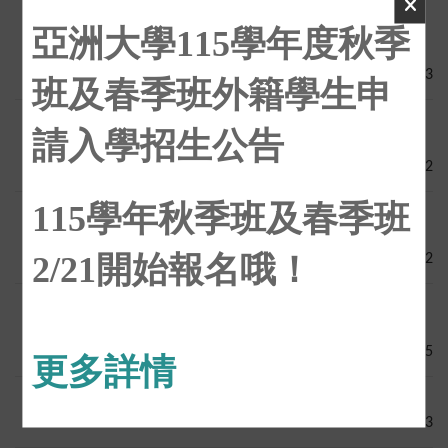
亞洲大學115學年度秋季
亞洲大學USR計畫攜手華語文中心，打造行
重要
熱門
動式語言學習場域
2026-02-13
班及春季班外籍學生申
2026年第45屆中華民國大學生訪日研習團
重要
熱門
請入學招生公告
報名啟事
2026-02-12
115學年秋季班及春季班
「2027年度日本台灣交流協會日本獎學金
重要
熱門
留學生(碩博士)」計畫相關資訊，鼓勵學生踴躍申請
2/21開始報名哦！
2026-02-12
教育部辦理115年斯拉夫語夏令營獎學金甄
重要
熱門
選簡章
2026-02-05
更多詳情
加強外籍學生反詐騙宣導
重要
熱門
2026-02-03