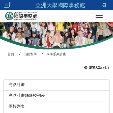
亞洲大學國際事務處
Toggle n
首頁
出國留學
學海系列計畫
瀏覽人次:
6673
:::
亮點計畫
亮點計畫姊妹校列表
學校列表