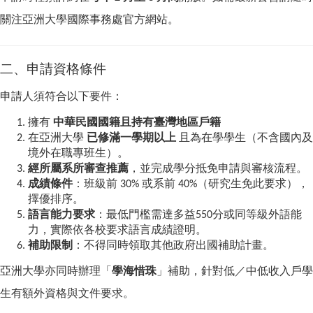
關注亞洲大學國際事務處官方網站。
二、申請資格條件
申請人須符合以下要件：
擁有
中華民國國籍且持有臺灣地區戶籍
在亞洲大學
已修滿一學期以上
且為在學學生（不含國內及
境外在職專班生）。
經所屬系所審查推薦
，並完成學分抵免申請與審核流程。
成績條件
：班級前 30% 或系前 40%（研究生免此要求），
擇優排序。
語言能力要求
：最低門檻需達多益550分或同等級外語能
力，實際依各校要求語言成績證明。
補助限制
：不得同時領取其他政府出國補助計畫。
亞洲大學亦同時辦理「
學海惜珠
」補助，針對低／中低收入戶學
生有額外資格與文件要求。