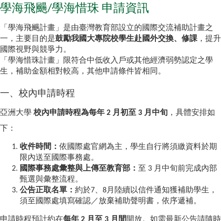
學海飛颺/學海惜珠 申請資訊
「學海飛颺計畫」是由臺灣教育部設立的國際交流補助計畫之
一，主要目的是
鼓勵我國大專院校學生赴國外交換、修課
，提升
國際視野與競爭力。
「學海惜珠計畫」限符合中低收入戶或其他經濟弱勢認定之學
生，補助金額相對較高，其他申請條件皆相同。
一、校內申請時程
亞洲大學
校內申請時程為每年 2 月初至 3 月中旬
，具體安排如
下：
收件時間
：
依國際處官網為主，學生自行將須繳資料於期
限內送至國際事務處。
國際事務處彙整與上傳至教育部
：
至 3 月中旬前完成內部
甄選與彙整流程。
公告正取名單：
約於7、8月陸續以信件通知獲補助學生，
須至國際處填寫確認／放棄補助聲明書，依序遞補。
申請時程預計約在
每年 2 月至 3 月間
開放。如需最新公告請隨時