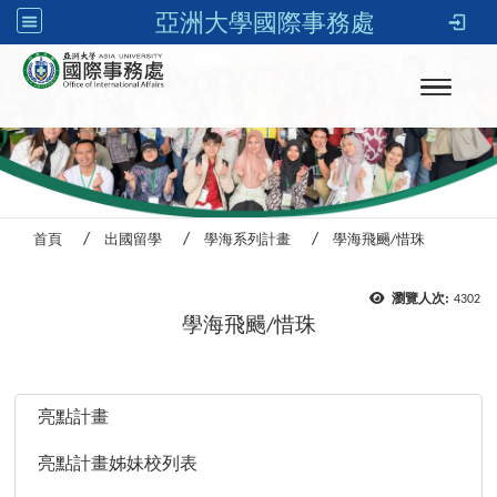
亞洲大學國際事務處
Toggle n
首頁
出國留學
學海系列計畫
學海飛颺/惜珠
瀏覽人次:
4302
學海飛颺/惜珠
:::
亮點計畫
亮點計畫姊妹校列表