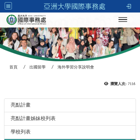
亞洲大學國際事務處
Toggle n
首頁
出國留學
海外學習分享說明會
瀏覽人次:
7116
:::
亮點計畫
亮點計畫姊妹校列表
學校列表