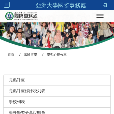
亞洲大學國際事務處
Toggle n
首頁
出國留學
學習心得分享
:::
亮點計畫
亮點計畫姊妹校列表
學校列表
海外學習分享說明會