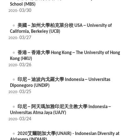
School (MBS)
03/30
2020-
美國 ─ 加州大學柏克萊分校 USA ─ University of
California, Berkeley (UCB)
03/27
2020-
香港 ─ 香港大學 Hong Kong ─ The University of Hong
Kong (HKU)
03/26
2020-
印尼 ─ 迪波內戈羅大學 Indonesia ─ Universitas
Diponegoro (UNDIP)
03/25
2020-
印尼 ─ 阿天瑪加雅印尼天主教大學 Indonesia ─
Universitas Atma Jaya (UAJY)
03/24
2020-
2020艾爾朗加大學(UNAIR) - Indonesian Diversity at
Airlangga (INDIAIR)