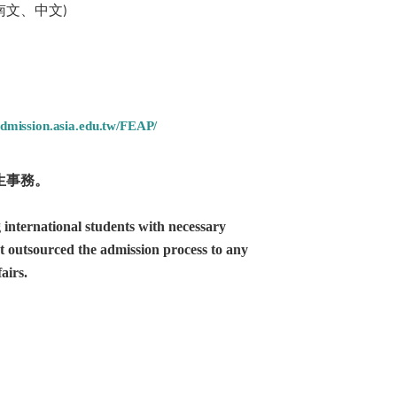
 (越南文、中文)
/admission.asia.edu.tw/FEAP/
生事務。
 international students with necessary
ot outsourced the admission process to any
airs.