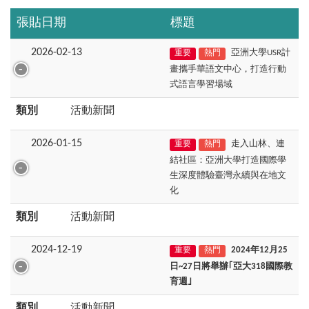
張貼日期
標題
2026-02-13
亞洲大學USR計
重要
熱門
畫攜手華語文中心，打造行動
式語言學習場域
類別
活動新聞
2026-01-15
走入山林、連
重要
熱門
結社區：亞洲大學打造國際學
生深度體驗臺灣永續與在地文
化
類別
活動新聞
2024-12-19
2024年12月25
重要
熱門
日~27日將舉辦｢亞大318國際教
育週｣
類別
活動新聞