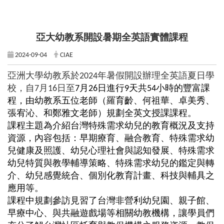
亞大幼教系開設暑期全英語實體課程
2024-09-04
CIAE
亞洲大學幼教系於2024年暑假開設辦理全英語夏日學
校，自7月16日至
7
月
26
日進行
9
天共
54
小時的豐富課
程，由幼教系五位老師（羅育齡、何祖華、卓美秀、
張宥沁、和鄭雅文老師）規劃全英文授課課程。
課程主題為介紹台灣特殊需求幼兒的教育概況及支持
資源，內容包括：早期療育、融合教育、特殊需求幼
兒健康及照護、幼兒心理社會與認知發展、特殊需求
幼兒特質與教學輔導策略、特殊需求幼兒的鑑定與轉
介、幼兒感覺統合、個別化教育計畫、科技與輔具之
應用等。
課程中規劃參訪見習了台灣非營利幼兒園、親子館、
早療中心、與共融遊戲場等相關幼教機構，讓學員們