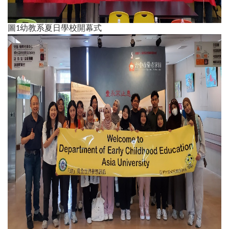
圖1幼教系夏日學校開幕式