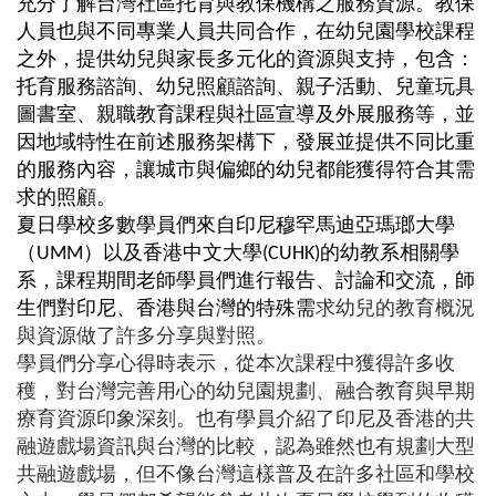
充分了解台灣社區托育與教保機構之服務資源。教保
人員也與不同專業人員共同合作，在幼兒園學校課程
之外，提供幼兒與家長多元化的資源與支持，包含：
托育服務諮詢、幼兒照顧諮詢、親子活動、兒童玩具
圖書室、親職教育課程與社區宣導及外展服務等，並
因地域特性在前述服務架構下，發展並提供不同比重
的服務內容，讓城市與偏鄉的幼兒都能獲得符合其需
求的照顧。
夏日學校多數學員們來自印尼穆罕馬迪亞瑪瑯大學
（
UMM
）以及香港中文大學
(CUHK)
的幼教系相關學
系，課程期間老師學員們進行報告、討論和交流，師
生們對印尼、香港與台灣的特殊需
求幼兒的教育概況
與資源做了許多分享與對照。
學員們分享心得時表示，從本次課程中獲得許多收
穫，對台灣完善用心的幼兒園規劃、融合教育與早期
療育資源印象深刻。也有學員介紹了印尼及香港的共
融遊戲場資訊與台灣的比較，認為雖然也有規劃大型
共融遊戲場，但不像台灣這樣普及在許多社區和學校