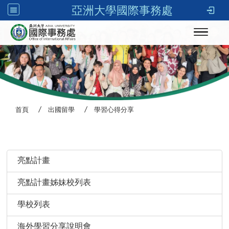
亞洲大學國際事務處
Toggle n
首頁
出國留學
學習心得分享
:::
亮點計畫
亮點計畫姊妹校列表
學校列表
海外學習分享說明會