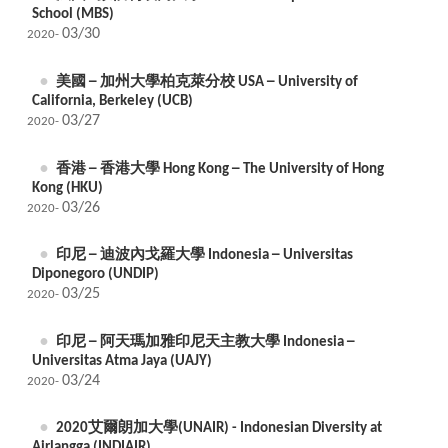
School (MBS)
03/30
2020-
美國 ─ 加州大學柏克萊分校 USA ─ University of
California, Berkeley (UCB)
03/27
2020-
香港 ─ 香港大學 Hong Kong ─ The University of Hong
Kong (HKU)
03/26
2020-
印尼 ─ 迪波內戈羅大學 Indonesia ─ Universitas
Diponegoro (UNDIP)
03/25
2020-
印尼 ─ 阿天瑪加雅印尼天主教大學 Indonesia ─
Universitas Atma Jaya (UAJY)
03/24
2020-
2020艾爾朗加大學(UNAIR) - Indonesian Diversity at
Airlangga (INDIAIR)