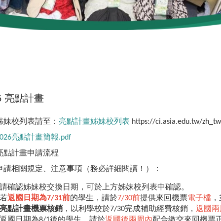
26 亮點計畫
姊妹校列表請至：
亮點計畫姊妹校列表
https://ci.asia.edu.tw/zh_tw
2026亮點計畫簡報.pdf
亮點計畫申請流程
申請相關規定、注意事項（務必詳細閱讀！）：
請確認姊妹校交換日期，可於上方姊妹校列表中確認。
若
返國日期為7/31前
的學生，請於
7/30前
提供來回機票
電子檔
，
亮點計畫機票核銷
，以利學校於7/30完成補助經費核銷，
返國兩
返國日期為8/1後的學生，請於
返國後兩周內
配合繳交來回機票