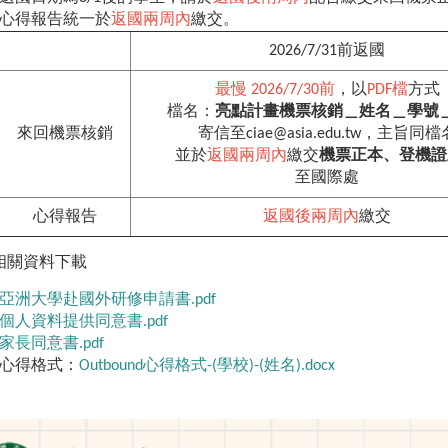
心得報告統一於
返國兩周內
繳交。
2026/7/31前返國
最慢 2026/7/30前
，以
PDF檔
方式
檔名：
亮點計畫機票核銷＿姓名＿學號
來回機票核銷
寄信至ciae@asia.edu.tw，主旨同檔
並於
返國兩周內
繳交
機票正本、登機證
至國際處
心得報告
返國後兩周內
繳交
相關資料下載
亞洲大學赴國外研修申請書.pdf
個人資料提供同意書.pdf
家長同意書.pdf
心得格式：
Outbound心得格式-(學校)-(姓名).docx